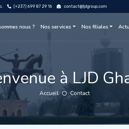
o.
(+237) 699 87 29 16
contact@ljdgroup.com
sommes nous ?
Nos services
Nos filiales
Actu
envenue à LJD Gh
Accueil
Contact