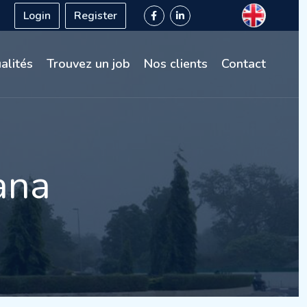
Login
Register
alités
Trouvez un job
Nos clients
Contact
ana