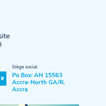
ite
O
Siège social
Po Box: AN 15563
Accra-North GA/R,
Accra